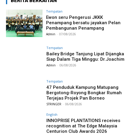
BERITA BERKAITAN
Tempatan
Ewon seru Pengerusi JKKK
Penampang bersatu jayakan Pelan
Pembangunan Penampang
Admin
-
07/08/2026
Tempatan
Bailey Bridge Tanjung Lipat Dijangka
Siap Dalam Tiga Minggu: Dr.Joachim
Admin
-
06/08/2026
Tempatan
47 Penduduk Kampung Matupang
Bergotong-Royong Bongkar Rumah
Terjejas Projek Pan Borneo
STRINGER
-
06/08/2026
English
INNOPRISE PLANTATIONS receives
recognition at The Edge Malaysia
Centurion Club Awards 2026