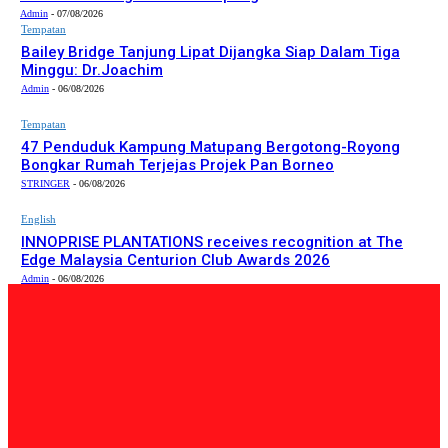
Admin
-
07/08/2026
Tempatan
Bailey Bridge Tanjung Lipat Dijangka Siap Dalam Tiga
Minggu: Dr.Joachim
Admin
-
06/08/2026
Tempatan
47 Penduduk Kampung Matupang Bergotong-Royong
Bongkar Rumah Terjejas Projek Pan Borneo
STRINGER
-
06/08/2026
English
INNOPRISE PLANTATIONS receives recognition at The
Edge Malaysia Centurion Club Awards 2026
Admin
-
06/08/2026
PILIHAN EDITOR
Tempatan
Bailey Bridge Tanjung Lipat Dijangka Siap Dalam Tiga
Minggu: Dr.Joachim
Admin
-
06/08/2026