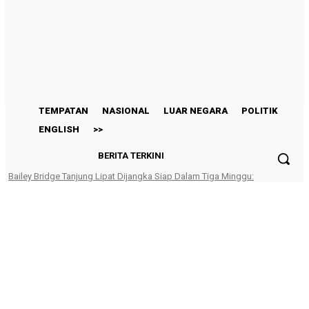
TEMPATAN
NASIONAL
LUAR NEGARA
POLITIK
ENGLISH
>>
TEMPATAN
NASIONAL
LUAR NEGARA
POLITIK
ENGLISH
>>
BERITA TERKINI
Bailey Bridge Tanjung Lipat Dijangka Siap Dalam Tiga Minggu:
Dr.Joachim