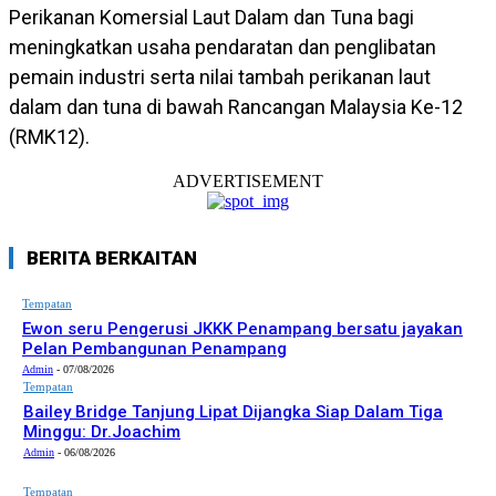
Perikanan Komersial Laut Dalam dan Tuna bagi
meningkatkan usaha pendaratan dan penglibatan
pemain industri serta nilai tambah perikanan laut
dalam dan tuna di bawah Rancangan Malaysia Ke-12
(RMK12).
ADVERTISEMENT
BERITA BERKAITAN
Tempatan
Ewon seru Pengerusi JKKK Penampang bersatu jayakan
Pelan Pembangunan Penampang
Admin
-
07/08/2026
Tempatan
Bailey Bridge Tanjung Lipat Dijangka Siap Dalam Tiga
Minggu: Dr.Joachim
Admin
-
06/08/2026
Tempatan