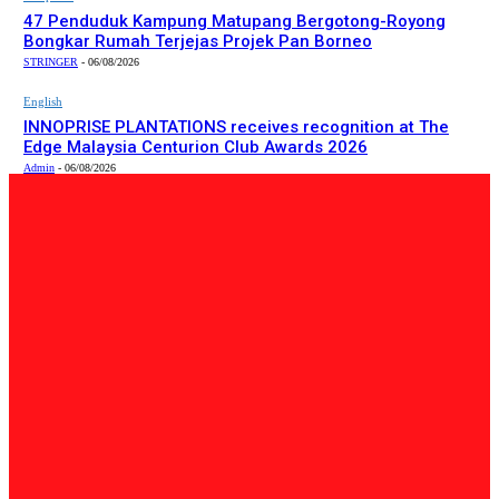
47 Penduduk Kampung Matupang Bergotong-Royong
Bongkar Rumah Terjejas Projek Pan Borneo
STRINGER
-
06/08/2026
English
INNOPRISE PLANTATIONS receives recognition at The
Edge Malaysia Centurion Club Awards 2026
Admin
-
06/08/2026
PILIHAN EDITOR
Tempatan
Bailey Bridge Tanjung Lipat Dijangka Siap Dalam Tiga
Minggu: Dr.Joachim
Admin
-
06/08/2026
Tempatan
47 Penduduk Kampung Matupang Bergotong-Royong
Bongkar Rumah Terjejas Projek Pan Borneo
STRINGER
-
06/08/2026
English