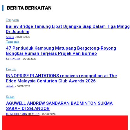
BERITA BERKAITAN
Tempatan
Bailey Bridge Tanjung Lipat Dijangka Siap Dalam Tiga Mingg
Dr.Joachim
Admin
-
06/08/2026
Tempatan
47 Penduduk Kampung Matupang Bergotong-Royong
Bongkar Rumah Terjejas Projek Pan Borneo
STRINGER
-
06/08/2026
English
INNOPRISE PLANTATIONS receives recognition at The
Edge Malaysia Centurion Club Awards 2026
Admin
-
06/08/2026
Sukan
AGUWELL ANDREW SANDARAN BADMINTON SUKMA
SABAH DI SELANGOR
HJ MOHD AMIN HJ MUIN
-
06/08/2026