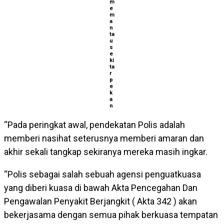
m
e
m
a
n
ta
u
s
e
ki
ta
r
p
e
k
a
n
“Pada peringkat awal, pendekatan Polis adalah
memberi nasihat seterusnya memberi amaran dan
akhir sekali tangkap sekiranya mereka masih ingkar.
“Polis sebagai salah sebuah agensi penguatkuasa
yang diberi kuasa di bawah Akta Pencegahan Dan
Pengawalan Penyakit Berjangkit ( Akta 342 ) akan
bekerjasama dengan semua pihak berkuasa tempatan