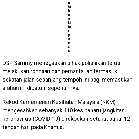
n
ta
h
s
e
ki
ta
r
p
e
k
a
n
DSP Sammy menegaskan pihak polis akan terus
melakukan rondaan dan pemantauan termasuk
sekatan jalan sepanjang tempoh ini bagi memastikan
arahan ini dipatuhi sepenuhnya.
Rekod Kementerian Kesihatan Malaysia (KKM)
mengesahkan sebanyak 110 kes baharu jangkitan
koronavirus (COVID-19) direkodkan setakat pukul 12
tengah hari pada Khamis.