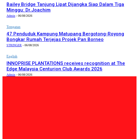
Bailey Bridge Tanjung Lipat Dijangka Siap Dalam Tiga
Minggu: Dr.Joachim
Admin
-
06/08/2026
Tempatan
47 Penduduk Kampung Matupang Bergotong-Royong
Bongkar Rumah Terjejas Projek Pan Borneo
STRINGER
-
06/08/2026
English
INNOPRISE PLANTATIONS receives recognition at The
Edge Malaysia Centurion Club Awards 2026
Admin
-
06/08/2026
PILIHAN EDITOR
Tempatan
Bailey Bridge Tanjung Lipat Dijangka Siap Dalam Tiga
Minggu: Dr.Joachim
Admin
-
06/08/2026
Tempatan