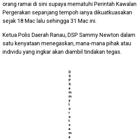
orang ramai di sini supaya mematuhi Perintah Kawalan
Pergerakan sepanjang tempoh ianya dikuatkuasakan
sejak 18 Mac lalu sehingga 31 Mac ini.
Ketua Polis Daerah Ranau, DSP Sammy Newton dalam
satu kenyataan menegaskan, mana-mana pihak atau
individu yang ingkar akan diambil tindakan tegas.
D
S
P
S
a
m
m
y
t
u
r
u
t
s
a
m
a