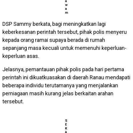
a
w
a
m
DSP Sammy berkata, bagi meningkatkan lagi
keberkesanan perintah tersebut, pihak polis menyeru
kepada orang ramai supaya berada di rumah
sepanjang masa kecuali untuk memenuhi keperluan-
keperluan asas.
Jelasnya, pemantauan pihak polis pada hari pertama
perintah ini dikuatkuasakan di daerah Ranau mendapati
beberapa individu terutamanya yang menjalankan
perniagaan masih kurang jelas berkaitan arahan
tersebut.
S
E
K
A