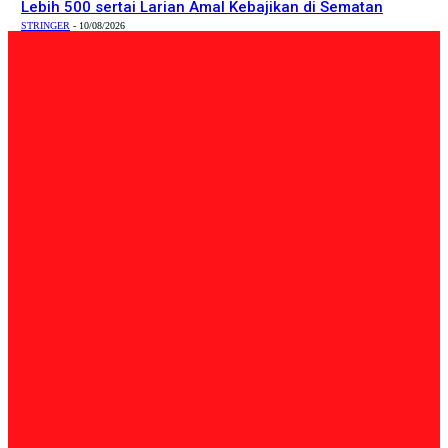
Lebih 500 sertai Larian Amal Kebajikan di Sematan
STRINGER
-
10/08/2026
PILIHAN EDITOR
Sukan
Sukan MINDET perkukuh semangat kekitaan, kerjasama
antara agensi
Admin
-
10/08/2026
Tempatan
Azman rasmikan Program Google Educator BEST, perkasa
pendigitalan pendidikan Keningau
STRINGER
-
10/08/2026
Sukan
Lebih 500 sertai Larian Amal Kebajikan di Sematan
STRINGER
-
10/08/2026
BERITA TERKINI
Sukan
Sukan MINDET perkukuh semangat kekitaan, kerjasama