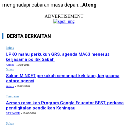
menghadapi cabaran masa depan.
_Ateng
ADVERTISEMENT
BERITA BERKAITAN
Politik
UPKO mahu perkukuh GRS, agenda MA63 menerusi
kerjasama politik Sabah
Admin
-
10/08/2026
Sukan
Sukan MINDET perkukuh semangat kekitaan, kerjasama
antara agensi
Admin
-
10/08/2026
Tempatan
Azman rasmikan Program Google Educator BEST, perkasa
pendigitalan pendidikan Keningau
STRINGER
-
10/08/2026
Sukan