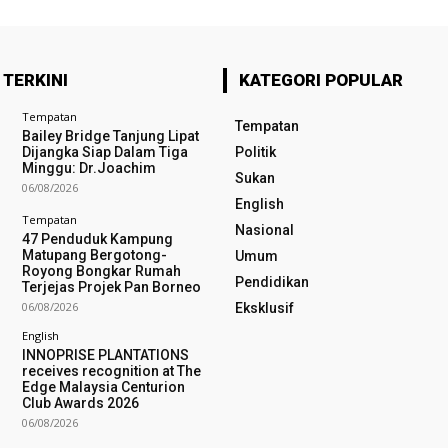
 TERKINI
KATEGORI POPULAR
Tempatan
Tempatan
Bailey Bridge Tanjung Lipat
Dijangka Siap Dalam Tiga
Politik
Minggu: Dr.Joachim
Sukan
06/08/2026
English
Tempatan
Nasional
47 Penduduk Kampung
Matupang Bergotong-
Umum
Royong Bongkar Rumah
Pendidikan
Terjejas Projek Pan Borneo
06/08/2026
Eksklusif
English
INNOPRISE PLANTATIONS
receives recognition at The
Edge Malaysia Centurion
Club Awards 2026
06/08/2026