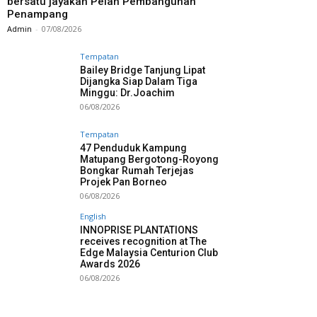
bersatu jayakan Pelan Pembangunan
Penampang
Admin
-
07/08/2026
Tempatan
Bailey Bridge Tanjung Lipat
Dijangka Siap Dalam Tiga
Minggu: Dr.Joachim
06/08/2026
Tempatan
47 Penduduk Kampung
Matupang Bergotong-Royong
Bongkar Rumah Terjejas
Projek Pan Borneo
06/08/2026
English
INNOPRISE PLANTATIONS
receives recognition at The
Edge Malaysia Centurion Club
Awards 2026
06/08/2026