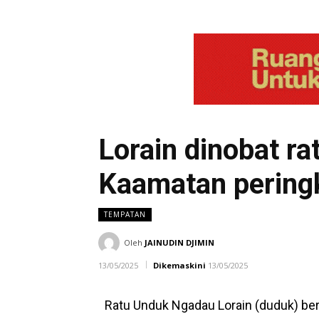
Lorain dinobat r
Kaamatan pering
TEMPATAN
Oleh
JAINUDIN DJIMIN
13/05/2025
Dikemaskini
13/05/2025
Ratu Unduk Ngadau Lorain (duduk) bersam