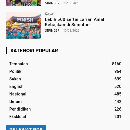
STRINGER
-
10/08/2026
Sukan
Lebih 500 sertai Larian Amal
Kebajikan di Sematan
STRINGER
-
10/08/2026
KATEGORI POPULAR
Tempatan
8160
Politik
864
Sukan
699
English
520
Nasional
485
Umum
442
Pendidikan
226
Eksklusif
201
PELAWAT BDB