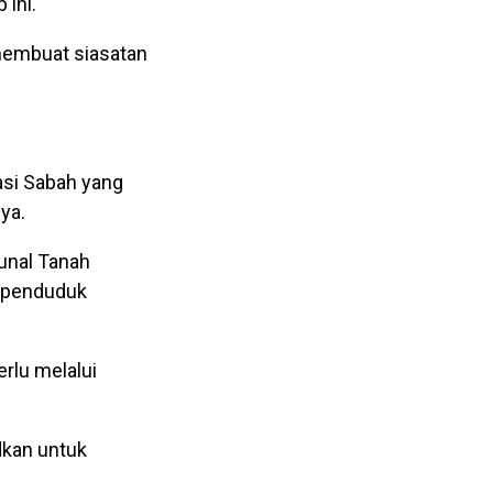
 ini.
membuat siasatan
asi Sabah yang
ya.
unal Tanah
n penduduk
erlu melalui
dkan untuk