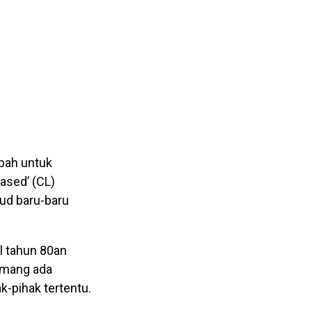
bah untuk
ased’ (CL)
ud baru-baru
l tahun 80an
emang ada
-pihak tertentu.