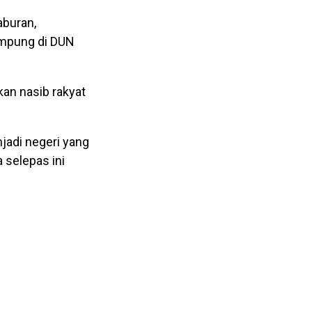
aburan,
ampung di DUN
kan nasib rakyat
jadi negeri yang
 selepas ini