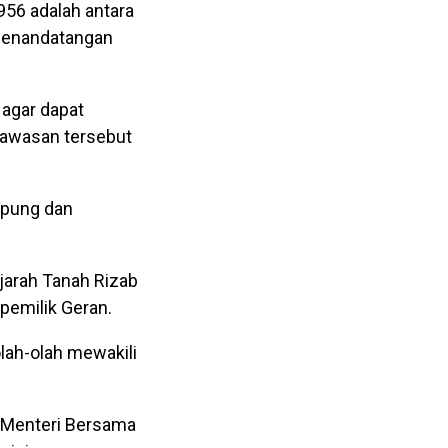
956 adalah antara
 Penandatangan
 agar dapat
Kawasan tersebut
mpung dan
jarah Tanah Rizab
pemilik Geran.
olah-olah mewakili
 Menteri Bersama