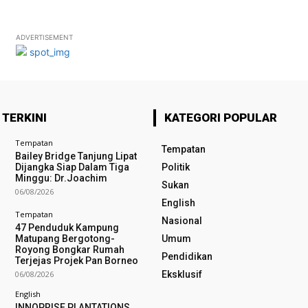
ADVERTISEMENT
 TERKINI
KATEGORI POPULAR
Tempatan
Tempatan
Bailey Bridge Tanjung Lipat
Dijangka Siap Dalam Tiga
Politik
Minggu: Dr.Joachim
Sukan
06/08/2026
English
Tempatan
Nasional
47 Penduduk Kampung
Matupang Bergotong-
Umum
Royong Bongkar Rumah
Pendidikan
Terjejas Projek Pan Borneo
06/08/2026
Eksklusif
English
INNOPRISE PLANTATIONS