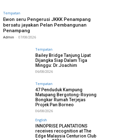
Tempatan
Ewon seru Pengerusi JKKK Penampang
bersatu jayakan Pelan Pembangunan
Penampang
Admin
-
07/08/2026
Tempatan
Bailey Bridge Tanjung Lipat
Dijangka Siap Dalam Tiga
Minggu: Dr.Joachim
06/08/2026
Tempatan
47 Penduduk Kampung
Matupang Bergotong-Royong
Bongkar Rumah Terjejas
Projek Pan Borneo
06/08/2026
English
INNOPRISE PLANTATIONS
receives recognition at The
Edge Malaysia Centurion Club