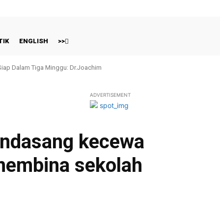
TIK
ENGLISH
>>
 Siap Dalam Tiga Minggu: Dr.Joachim
ADVERTISEMENT
undasang kecewa
membina sekolah