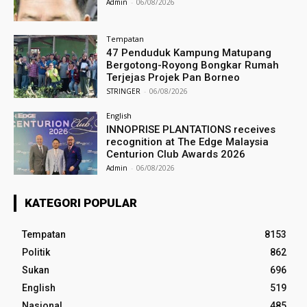
Admin
-
06/08/2026
Tempatan
47 Penduduk Kampung Matupang
Bergotong-Royong Bongkar Rumah
Terjejas Projek Pan Borneo
STRINGER
-
06/08/2026
English
INNOPRISE PLANTATIONS receives
recognition at The Edge Malaysia
Centurion Club Awards 2026
Admin
-
06/08/2026
KATEGORI POPULAR
Tempatan
8153
Politik
862
Sukan
696
English
519
Nasional
485