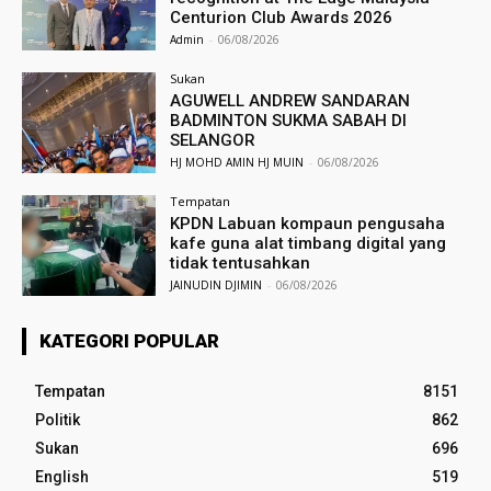
Centurion Club Awards 2026
Admin
-
06/08/2026
Sukan
AGUWELL ANDREW SANDARAN
BADMINTON SUKMA SABAH DI
SELANGOR
HJ MOHD AMIN HJ MUIN
-
06/08/2026
Tempatan
KPDN Labuan kompaun pengusaha
kafe guna alat timbang digital yang
tidak tentusahkan
JAINUDIN DJIMIN
-
06/08/2026
KATEGORI POPULAR
Tempatan
8151
Politik
862
Sukan
696
English
519