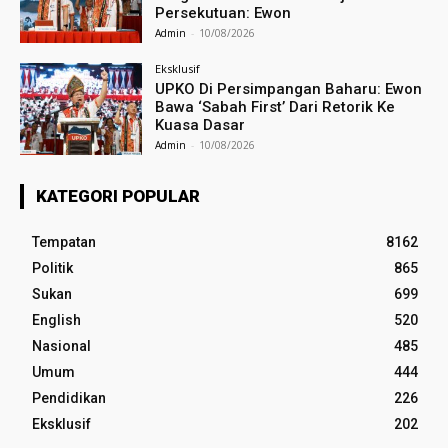
Persekutuan: Ewon
Admin
-
10/08/2026
Eksklusif
UPKO Di Persimpangan Baharu: Ewon
Bawa ‘Sabah First’ Dari Retorik Ke
Kuasa Dasar
Admin
-
10/08/2026
KATEGORI POPULAR
Tempatan
8162
Politik
865
Sukan
699
English
520
Nasional
485
Umum
444
Pendidikan
226
Eksklusif
202