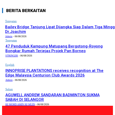
BERITA BERKAITAN
Tempatan
Bailey Bridge Tanjung Lipat Dijangka Siap Dalam Tiga Mingg
Dr.Joachim
Admin
-
06/08/2026
Tempatan
47 Penduduk Kampung Matupang Bergotong-Royong
Bongkar Rumah Terjejas Projek Pan Borneo
STRINGER
-
06/08/2026
English
INNOPRISE PLANTATIONS receives recognition at The
Edge Malaysia Centurion Club Awards 2026
Admin
-
06/08/2026
Sukan
AGUWELL ANDREW SANDARAN BADMINTON SUKMA
SABAH DI SELANGOR
HJ MOHD AMIN HJ MUIN
-
06/08/2026