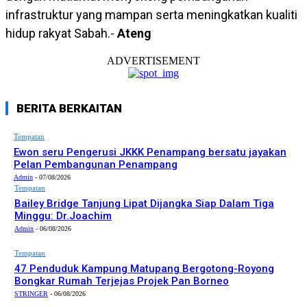
infrastruktur yang mampan serta meningkatkan kualiti
hidup rakyat Sabah.-
Ateng
ADVERTISEMENT
BERITA BERKAITAN
Tempatan
Ewon seru Pengerusi JKKK Penampang bersatu jayakan
Pelan Pembangunan Penampang
Admin
-
07/08/2026
Tempatan
Bailey Bridge Tanjung Lipat Dijangka Siap Dalam Tiga
Minggu: Dr.Joachim
Admin
-
06/08/2026
Tempatan
47 Penduduk Kampung Matupang Bergotong-Royong
Bongkar Rumah Terjejas Projek Pan Borneo
STRINGER
-
06/08/2026