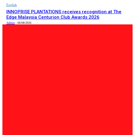
English
INNOPRISE PLANTATIONS receives recognition at The
Edge Malaysia Centurion Club Awards 2026
Admin
-
06/08/2026
PILIHAN EDITOR
Tempatan
Bailey Bridge Tanjung Lipat Dijangka Siap Dalam Tiga
Minggu: Dr.Joachim
Admin
-
06/08/2026
Tempatan
47 Penduduk Kampung Matupang Bergotong-Royong
Bongkar Rumah Terjejas Projek Pan Borneo
STRINGER
-
06/08/2026
English
INNOPRISE PLANTATIONS receives recognition at The
Edge Malaysia Centurion Club Awards 2026
Admin
-
06/08/2026
BERITA TERKINI