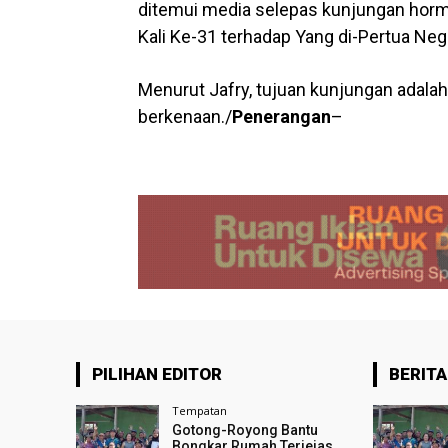
ditemui media selepas kunjungan hor
Kali Ke-31 terhadap Yang di-Pertua Neg
Menurut Jafry, tujuan kunjungan ada
berkenaan./
Penerangan
–
PILIHAN EDITOR
BERITA
Tempatan
Gotong-Royong Bantu
Bongkar Rumah Terjejas