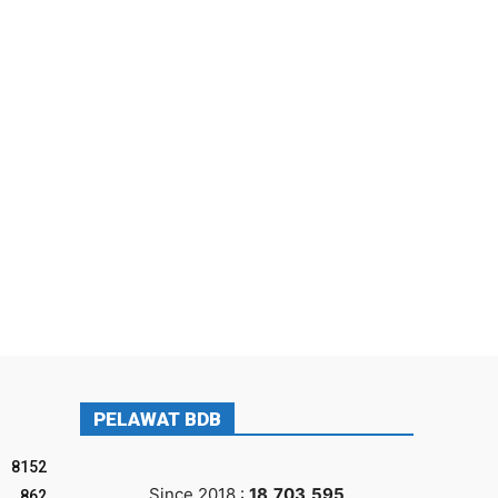
PELAWAT BDB
8152
Since 2018 :
18,703,595
862