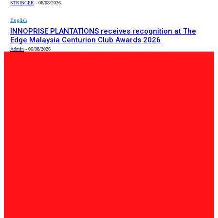
STRINGER
-
06/08/2026
English
INNOPRISE PLANTATIONS receives recognition at The
Edge Malaysia Centurion Club Awards 2026
Admin
-
06/08/2026
PILIHAN EDITOR
Tempatan
Bailey Bridge Tanjung Lipat Dijangka Siap Dalam Tiga
Minggu: Dr.Joachim
Admin
-
06/08/2026
Tempatan
47 Penduduk Kampung Matupang Bergotong-Royong
Bongkar Rumah Terjejas Projek Pan Borneo
STRINGER
-
06/08/2026
English
INNOPRISE PLANTATIONS receives recognition at The
Edge Malaysia Centurion Club Awards 2026