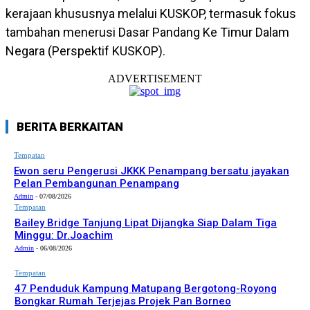
kerajaan khususnya melalui KUSKOP, termasuk fokus
tambahan menerusi Dasar Pandang Ke Timur Dalam
Negara (Perspektif KUSKOP).
ADVERTISEMENT
BERITA BERKAITAN
Tempatan
Ewon seru Pengerusi JKKK Penampang bersatu jayakan
Pelan Pembangunan Penampang
Admin
-
07/08/2026
Tempatan
Bailey Bridge Tanjung Lipat Dijangka Siap Dalam Tiga
Minggu: Dr.Joachim
Admin
-
06/08/2026
Tempatan
47 Penduduk Kampung Matupang Bergotong-Royong
Bongkar Rumah Terjejas Projek Pan Borneo