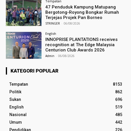
Tempatan
47 Penduduk Kampung Matupang
Bergotong-Royong Bongkar Rumah
Terjejas Projek Pan Borneo
STRINGER
-
06/08/2026
English
INNOPRISE PLANTATIONS receives
recognition at The Edge Malaysia
Centurion Club Awards 2026
Admin
-
06/08/2026
KATEGORI POPULAR
Tempatan
8153
Politik
862
Sukan
696
English
519
Nasional
485
Umum
442
Pendidikan
226