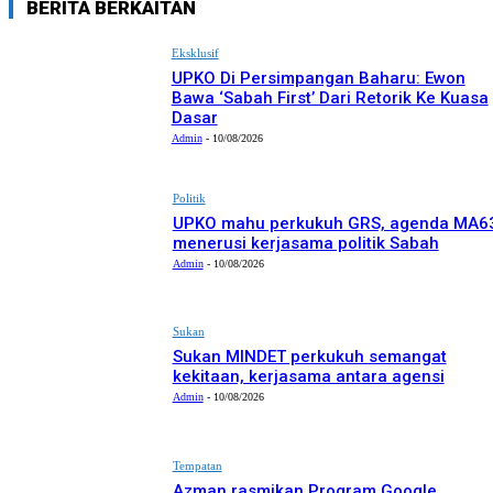
BERITA BERKAITAN
Eksklusif
UPKO Di Persimpangan Baharu: Ewon
Bawa ‘Sabah First’ Dari Retorik Ke Kuasa
Dasar
Admin
-
10/08/2026
Politik
UPKO mahu perkukuh GRS, agenda MA6
menerusi kerjasama politik Sabah
Admin
-
10/08/2026
Sukan
Sukan MINDET perkukuh semangat
kekitaan, kerjasama antara agensi
Admin
-
10/08/2026
Tempatan
Azman rasmikan Program Google