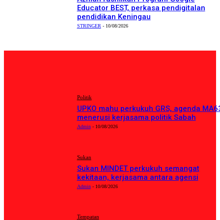
Educator BEST, perkasa pendigitalan
pendidikan Keningau
STRINGER
-
10/08/2026
PILIHAN EDITOR
Politik
UPKO mahu perkukuh GRS, agenda MA6
menerusi kerjasama politik Sabah
Admin
-
10/08/2026
Sukan
Sukan MINDET perkukuh semangat
kekitaan, kerjasama antara agensi
Admin
-
10/08/2026
Tempatan