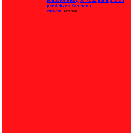
Educator BEST, perkasa pendigitalan
pendidikan Keningau
STRINGER
-
10/08/2026
KATEGORI POPULAR
Tempatan
8160
Politik
864
Sukan
699
English
520
Nasional
485
Umum
443
Pendidikan
226
Eksklusif
202
PELAWAT BDB
Since 2018 :
18,703,595