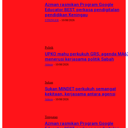
Azman rasmikan Program Google
Educator BEST, perkasa pendigitalan
pendidikan Keningau
STRINGER
-
10/08/2026
BERITA TERKINI
Politik
UPKO mahu perkukuh GRS, agenda MA6
menerusi kerjasama politik Sabah
Admin
-
10/08/2026
Sukan
Sukan MINDET perkukuh semangat
kekitaan, kerjasama antara agensi
Admin
-
10/08/2026
Tempatan
Azman rasmikan Program Google