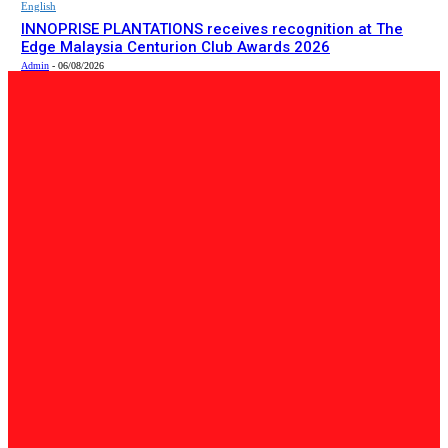
English
INNOPRISE PLANTATIONS receives recognition at The
Edge Malaysia Centurion Club Awards 2026
Admin
-
06/08/2026
PILIHAN EDITOR
Tempatan
Bailey Bridge Tanjung Lipat Dijangka Siap Dalam Tiga
Minggu: Dr.Joachim
Admin
-
06/08/2026
Tempatan
47 Penduduk Kampung Matupang Bergotong-Royong
Bongkar Rumah Terjejas Projek Pan Borneo
STRINGER
-
06/08/2026
English
INNOPRISE PLANTATIONS receives recognition at The
Edge Malaysia Centurion Club Awards 2026
Admin
-
06/08/2026
BERITA TERKINI