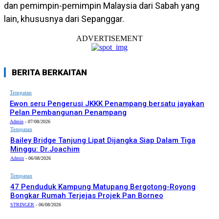
dan pemimpin-pemimpin Malaysia dari Sabah yang
lain, khususnya dari Sepanggar.
ADVERTISEMENT
BERITA BERKAITAN
Tempatan
Ewon seru Pengerusi JKKK Penampang bersatu jayakan
Pelan Pembangunan Penampang
Admin
-
07/08/2026
Tempatan
Bailey Bridge Tanjung Lipat Dijangka Siap Dalam Tiga
Minggu: Dr.Joachim
Admin
-
06/08/2026
Tempatan
47 Penduduk Kampung Matupang Bergotong-Royong
Bongkar Rumah Terjejas Projek Pan Borneo
STRINGER
-
06/08/2026