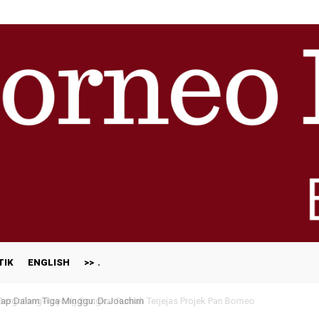
TIK
ENGLISH
>>
ap Dalam Tiga Minggu: Dr.Joachim
otong-Royong Bongkar Rumah Terjejas Projek Pan Borneo