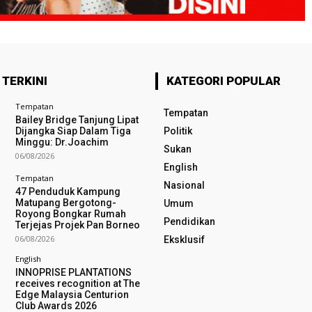
 TERKINI
KATEGORI POPULAR
Tempatan
Tempatan
Bailey Bridge Tanjung Lipat
Dijangka Siap Dalam Tiga
Politik
Minggu: Dr.Joachim
Sukan
06/08/2026
English
Tempatan
Nasional
47 Penduduk Kampung
Matupang Bergotong-
Umum
Royong Bongkar Rumah
Pendidikan
Terjejas Projek Pan Borneo
06/08/2026
Eksklusif
English
INNOPRISE PLANTATIONS
receives recognition at The
Edge Malaysia Centurion
Club Awards 2026