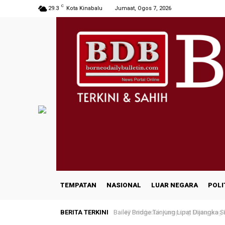
C
29.3
Kota Kinabalu
Jumaat, Ogos 7, 2026
TEMPATAN
NASIONAL
LUAR NEGARA
POLI
BERITA TERKINI
Bailey Bridge Tanjung Lipat Dijangka Si
47 Penduduk Kampung Matupang Berg