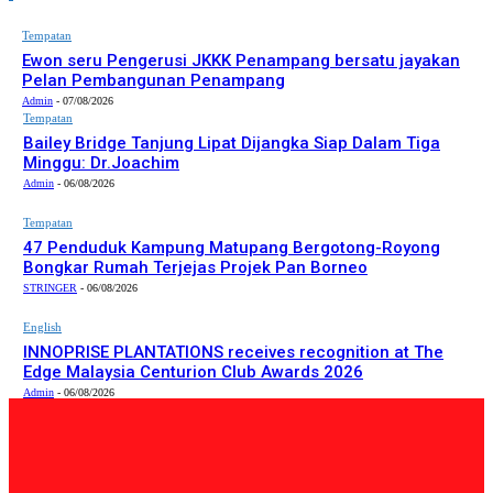
Tempatan
Ewon seru Pengerusi JKKK Penampang bersatu jayakan
Pelan Pembangunan Penampang
Admin
-
07/08/2026
Tempatan
Bailey Bridge Tanjung Lipat Dijangka Siap Dalam Tiga
Minggu: Dr.Joachim
Admin
-
06/08/2026
Tempatan
47 Penduduk Kampung Matupang Bergotong-Royong
Bongkar Rumah Terjejas Projek Pan Borneo
STRINGER
-
06/08/2026
English
INNOPRISE PLANTATIONS receives recognition at The
Edge Malaysia Centurion Club Awards 2026
Admin
-
06/08/2026
PILIHAN EDITOR