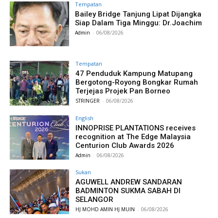
Tempatan
Bailey Bridge Tanjung Lipat Dijangka
Siap Dalam Tiga Minggu: Dr.Joachim
Admin
-
06/08/2026
Tempatan
47 Penduduk Kampung Matupang
Bergotong-Royong Bongkar Rumah
Terjejas Projek Pan Borneo
STRINGER
-
06/08/2026
English
INNOPRISE PLANTATIONS receives
recognition at The Edge Malaysia
Centurion Club Awards 2026
Admin
-
06/08/2026
Sukan
AGUWELL ANDREW SANDARAN
BADMINTON SUKMA SABAH DI
SELANGOR
HJ MOHD AMIN HJ MUIN
-
06/08/2026