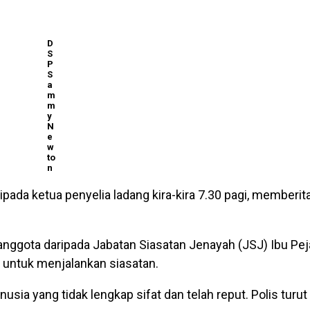
D
S
P
S
a
m
m
y
N
e
w
to
n
ipada ketua penyelia ladang kira-kira 7.30 pagi, memberi
nggota daripada Jabatan Siasatan Jenayah (JSJ) Ibu Pej
i untuk menjalankan siasatan.
usia yang tidak lengkap sifat dan telah reput. Polis turu