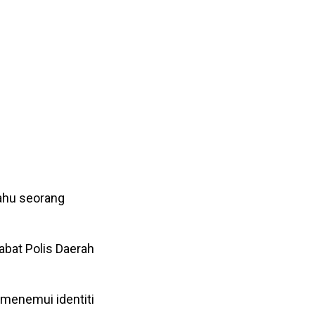
tahu seorang
abat Polis Daerah
t menemui identiti