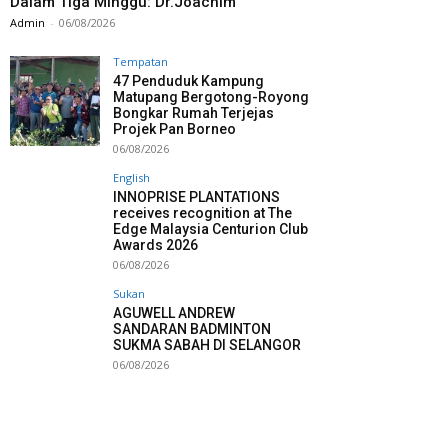
Dalam Tiga Minggu: Dr.Joachim
Admin
-
06/08/2026
Tempatan
47 Penduduk Kampung
Matupang Bergotong-Royong
Bongkar Rumah Terjejas
Projek Pan Borneo
06/08/2026
English
INNOPRISE PLANTATIONS
receives recognition at The
Edge Malaysia Centurion Club
Awards 2026
06/08/2026
Sukan
AGUWELL ANDREW
SANDARAN BADMINTON
SUKMA SABAH DI SELANGOR
06/08/2026