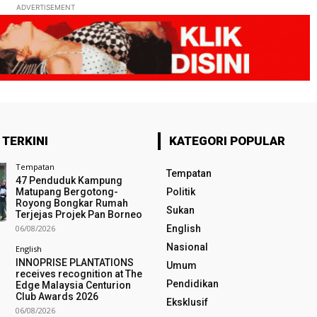
ADVERTISEMENT
 TERKINI
KATEGORI POPULAR
Tempatan
Tempatan
47 Penduduk Kampung
Matupang Bergotong-
Politik
Royong Bongkar Rumah
Sukan
Terjejas Projek Pan Borneo
06/08/2026
English
Nasional
English
INNOPRISE PLANTATIONS
Umum
receives recognition at The
Pendidikan
Edge Malaysia Centurion
Club Awards 2026
Eksklusif
06/08/2026