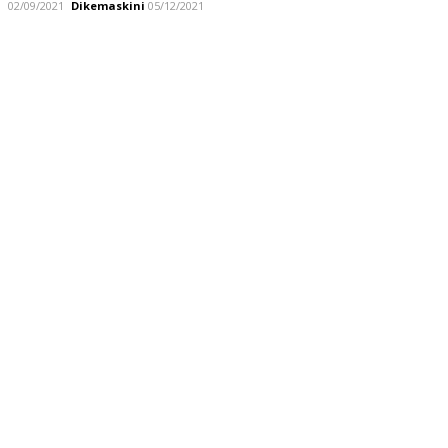
02/09/2021
Dikemaskini
05/12/2021