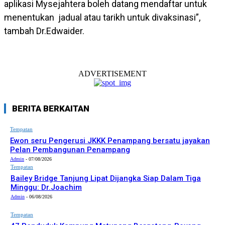
aplikasi Mysejahtera boleh datang mendaftar untuk
menentukan jadual atau tarikh untuk divaksinasi”,
tambah Dr.Edwaider.
ADVERTISEMENT
BERITA BERKAITAN
Tempatan
Ewon seru Pengerusi JKKK Penampang bersatu jayakan
Pelan Pembangunan Penampang
Admin
-
07/08/2026
Tempatan
Bailey Bridge Tanjung Lipat Dijangka Siap Dalam Tiga
Minggu: Dr.Joachim
Admin
-
06/08/2026
Tempatan