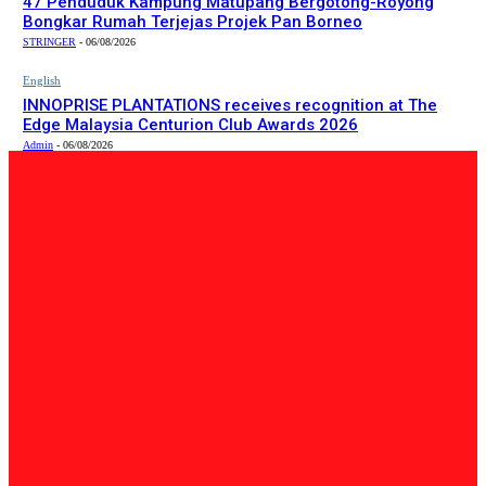
47 Penduduk Kampung Matupang Bergotong-Royong
Bongkar Rumah Terjejas Projek Pan Borneo
STRINGER
-
06/08/2026
English
INNOPRISE PLANTATIONS receives recognition at The
Edge Malaysia Centurion Club Awards 2026
Admin
-
06/08/2026
PILIHAN EDITOR
Tempatan
Bailey Bridge Tanjung Lipat Dijangka Siap Dalam Tiga
Minggu: Dr.Joachim
Admin
-
06/08/2026
Tempatan
47 Penduduk Kampung Matupang Bergotong-Royong
Bongkar Rumah Terjejas Projek Pan Borneo
STRINGER
-
06/08/2026
English
INNOPRISE PLANTATIONS receives recognition at The