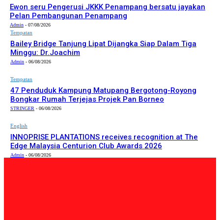
Ewon seru Pengerusi JKKK Penampang bersatu jayakan
Pelan Pembangunan Penampang
Admin
-
07/08/2026
Tempatan
Bailey Bridge Tanjung Lipat Dijangka Siap Dalam Tiga
Minggu: Dr.Joachim
Admin
-
06/08/2026
Tempatan
47 Penduduk Kampung Matupang Bergotong-Royong
Bongkar Rumah Terjejas Projek Pan Borneo
STRINGER
-
06/08/2026
English
INNOPRISE PLANTATIONS receives recognition at The
Edge Malaysia Centurion Club Awards 2026
Admin
-
06/08/2026
PILIHAN EDITOR
Tempatan
Bailey Bridge Tanjung Lipat Dijangka Siap Dalam Tiga