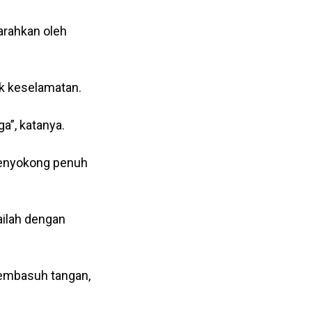
arahkan oleh
ek keselamatan.
”, katanya.
 menyokong penuh
ailah dengan
membasuh tangan,