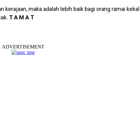
 kerajaan, maka adalah lebih baik bagi orang ramai kekal
sak.
T A M A T
ADVERTISEMENT