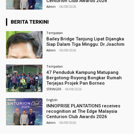
Centurion Club Awards 2026
Admin
-
06/08/2026
BERITA TERKINI
Tempatan
Bailey Bridge Tanjung Lipat Dijangka
Siap Dalam Tiga Minggu: Dr.Joachim
Admin
-
06/08/2026
Tempatan
47 Penduduk Kampung Matupang
Bergotong-Royong Bongkar Rumah
Terjejas Projek Pan Borneo
STRINGER
-
06/08/2026
English
INNOPRISE PLANTATIONS receives
recognition at The Edge Malaysia
Centurion Club Awards 2026
Admin
-
06/08/2026