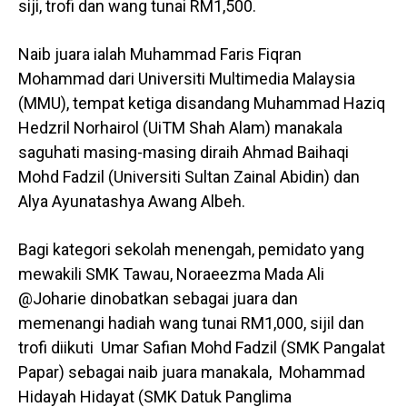
siji, trofi dan wang tunai RM1,500.
Naib juara ialah Muhammad Faris Fiqran
Mohammad dari Universiti Multimedia Malaysia
(MMU), tempat ketiga disandang Muhammad Haziq
Hedzril Norhairol (UiTM Shah Alam) manakala
saguhati masing-masing diraih Ahmad Baihaqi
Mohd Fadzil (Universiti Sultan Zainal Abidin) dan
Alya Ayunatashya Awang Albeh.
Bagi kategori sekolah menengah, pemidato yang
mewakili SMK Tawau, Noraeezma Mada Ali
@Joharie dinobatkan sebagai juara dan
memenangi hadiah wang tunai RM1,000, sijil dan
trofi diikuti Umar Safian Mohd Fadzil (SMK Pangalat
Papar) sebagai naib juara manakala, Mohammad
Hidayah Hidayat (SMK Datuk Panglima