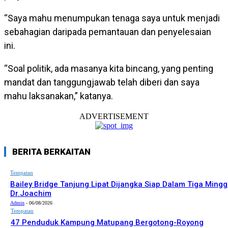
“Saya mahu menumpukan tenaga saya untuk menjadi
sebahagian daripada pemantauan dan penyelesaian
ini.
“Soal politik, ada masanya kita bincang, yang penting
mandat dan tanggungjawab telah diberi dan saya
mahu laksanakan,” katanya.
ADVERTISEMENT
BERITA BERKAITAN
Tempatan
Bailey Bridge Tanjung Lipat Dijangka Siap Dalam Tiga Mingg
Dr.Joachim
Admin
-
06/08/2026
Tempatan
47 Penduduk Kampung Matupang Bergotong-Royong