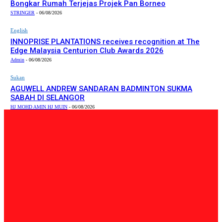
Bongkar Rumah Terjejas Projek Pan Borneo
STRINGER
-
06/08/2026
English
INNOPRISE PLANTATIONS receives recognition at The
Edge Malaysia Centurion Club Awards 2026
Admin
-
06/08/2026
Sukan
AGUWELL ANDREW SANDARAN BADMINTON SUKMA
SABAH DI SELANGOR
HJ MOHD AMIN HJ MUIN
-
06/08/2026
PILIHAN EDITOR
Tempatan
47 Penduduk Kampung Matupang Bergotong-Royong
Bongkar Rumah Terjejas Projek Pan Borneo
STRINGER
-
06/08/2026
English
INNOPRISE PLANTATIONS receives recognition at The