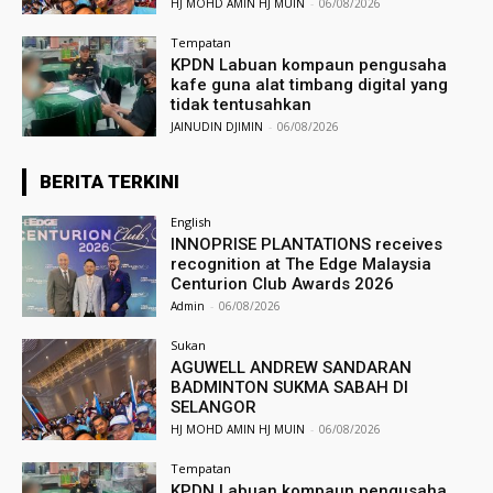
HJ MOHD AMIN HJ MUIN
-
06/08/2026
Tempatan
KPDN Labuan kompaun pengusaha
kafe guna alat timbang digital yang
tidak tentusahkan
JAINUDIN DJIMIN
-
06/08/2026
BERITA TERKINI
English
INNOPRISE PLANTATIONS receives
recognition at The Edge Malaysia
Centurion Club Awards 2026
Admin
-
06/08/2026
Sukan
AGUWELL ANDREW SANDARAN
BADMINTON SUKMA SABAH DI
SELANGOR
HJ MOHD AMIN HJ MUIN
-
06/08/2026
Tempatan
KPDN Labuan kompaun pengusaha