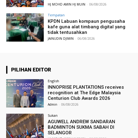
HJ MOHD AMIN HJ MUIN
-
06/08/2026
Tempatan
KPDN Labuan kompaun pengusaha
kafe guna alat timbang digital yang
tidak tentusahkan
JAINUDIN DJIMIN
-
06/08/2026
PILIHAN EDITOR
English
INNOPRISE PLANTATIONS receives
recognition at The Edge Malaysia
Centurion Club Awards 2026
Admin
-
06/08/2026
Sukan
AGUWELL ANDREW SANDARAN
BADMINTON SUKMA SABAH DI
SELANGOR