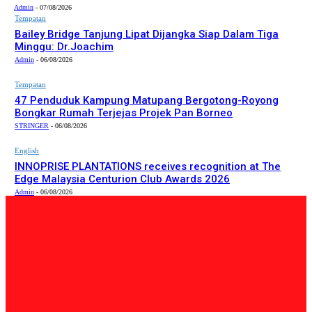
Admin
-
07/08/2026
Tempatan
Bailey Bridge Tanjung Lipat Dijangka Siap Dalam Tiga
Minggu: Dr.Joachim
Admin
-
06/08/2026
Tempatan
47 Penduduk Kampung Matupang Bergotong-Royong
Bongkar Rumah Terjejas Projek Pan Borneo
STRINGER
-
06/08/2026
English
INNOPRISE PLANTATIONS receives recognition at The
Edge Malaysia Centurion Club Awards 2026
Admin
-
06/08/2026
PILIHAN EDITOR
Tempatan
Bailey Bridge Tanjung Lipat Dijangka Siap Dalam Tiga
Minggu: Dr.Joachim
Admin
-
06/08/2026