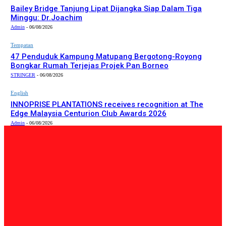
Bailey Bridge Tanjung Lipat Dijangka Siap Dalam Tiga
Minggu: Dr.Joachim
Admin
-
06/08/2026
Tempatan
47 Penduduk Kampung Matupang Bergotong-Royong
Bongkar Rumah Terjejas Projek Pan Borneo
STRINGER
-
06/08/2026
English
INNOPRISE PLANTATIONS receives recognition at The
Edge Malaysia Centurion Club Awards 2026
Admin
-
06/08/2026
PILIHAN EDITOR
Tempatan
Bailey Bridge Tanjung Lipat Dijangka Siap Dalam Tiga
Minggu: Dr.Joachim
Admin
-
06/08/2026
Tempatan