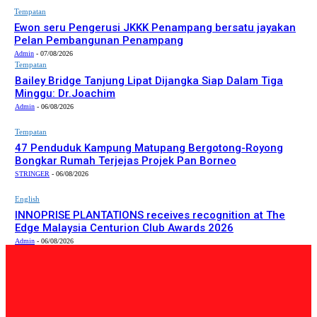
Tempatan
Ewon seru Pengerusi JKKK Penampang bersatu jayakan
Pelan Pembangunan Penampang
Admin
-
07/08/2026
Tempatan
Bailey Bridge Tanjung Lipat Dijangka Siap Dalam Tiga
Minggu: Dr.Joachim
Admin
-
06/08/2026
Tempatan
47 Penduduk Kampung Matupang Bergotong-Royong
Bongkar Rumah Terjejas Projek Pan Borneo
STRINGER
-
06/08/2026
English
INNOPRISE PLANTATIONS receives recognition at The
Edge Malaysia Centurion Club Awards 2026
Admin
-
06/08/2026
PILIHAN EDITOR
Tempatan