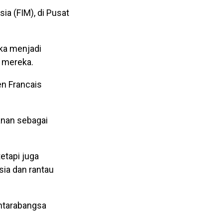
a (FIM), di Pusat
ka menjadi
 mereka.
n Francais
anan sebagai
etapi juga
ia dan rantau
ntarabangsa