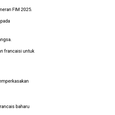
meran FIM 2025.
epada
angsa.
n francaisi untuk
 memperkasakan
francais baharu