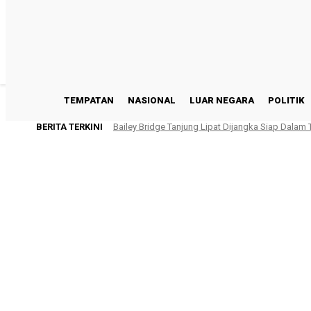
TEMPATAN
NASIONAL
LUAR NEGARA
POLITIK
BERITA TERKINI
Bailey Bridge Tanjung Lipat Dijangka Siap Dalam