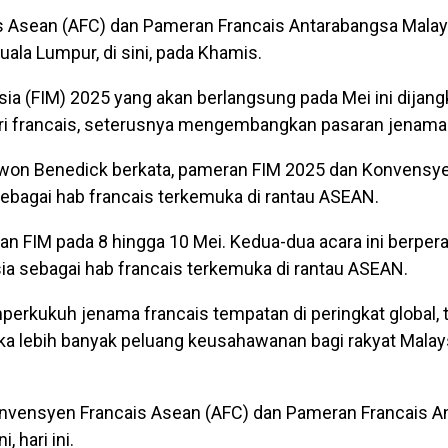
Asean (AFC) dan Pameran Francais Antarabangsa Malaysi
ala Lumpur, di sini, pada Khamis.
 (FIM) 2025 yang akan berlangsung pada Mei ini dijang
ri francais, seterusnya mengembangkan pasaran jenama
on Benedick berkata, pameran FIM 2025 dan Konvensye
agai hab francais terkemuka di rantau ASEAN.
gan FIM pada 8 hingga 10 Mei. Kedua-dua acara ini berper
 sebagai hab francais terkemuka di rantau ASEAN.
rkukuh jenama francais tempatan di peringkat global, t
a lebih banyak peluang keusahawanan bagi rakyat Malays
onvensyen Francais Asean (AFC) dan Pameran Francais A
 hari ini.