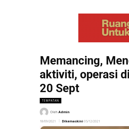
Memancing, Mend
aktiviti, operasi
20 Sept
TEMPATAN
Oleh
Admin
18/09/2021
Dikemaskini
05/12/2021