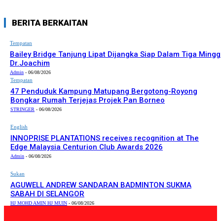
BERITA BERKAITAN
Tempatan
Bailey Bridge Tanjung Lipat Dijangka Siap Dalam Tiga Mingg
Dr.Joachim
Admin
-
06/08/2026
Tempatan
47 Penduduk Kampung Matupang Bergotong-Royong
Bongkar Rumah Terjejas Projek Pan Borneo
STRINGER
-
06/08/2026
English
INNOPRISE PLANTATIONS receives recognition at The
Edge Malaysia Centurion Club Awards 2026
Admin
-
06/08/2026
Sukan
AGUWELL ANDREW SANDARAN BADMINTON SUKMA
SABAH DI SELANGOR
HJ MOHD AMIN HJ MUIN
-
06/08/2026