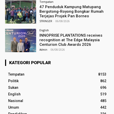
Tempatan
47 Penduduk Kampung Matupang
Bergotong-Royong Bongkar Rumah
Terjejas Projek Pan Borneo
STRINGER
-
06/08/2026
English
INNOPRISE PLANTATIONS receives
recognition at The Edge Malaysia
Centurion Club Awards 2026
Admin
-
06/08/2026
KATEGORI POPULAR
Tempatan
8153
Politik
862
Sukan
696
English
519
Nasional
485
Umum
442
Pendidikan
226