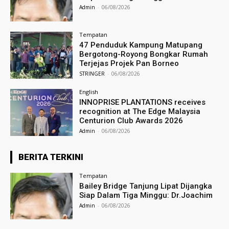
Admin
-
06/08/2026
Tempatan
47 Penduduk Kampung Matupang
Bergotong-Royong Bongkar Rumah
Terjejas Projek Pan Borneo
STRINGER
-
06/08/2026
English
INNOPRISE PLANTATIONS receives
recognition at The Edge Malaysia
Centurion Club Awards 2026
Admin
-
06/08/2026
BERITA TERKINI
Tempatan
Bailey Bridge Tanjung Lipat Dijangka
Siap Dalam Tiga Minggu: Dr.Joachim
Admin
-
06/08/2026