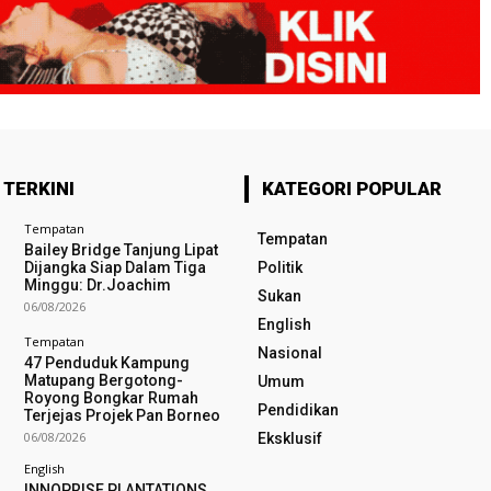
 TERKINI
KATEGORI POPULAR
Tempatan
Tempatan
Bailey Bridge Tanjung Lipat
Dijangka Siap Dalam Tiga
Politik
Minggu: Dr.Joachim
Sukan
06/08/2026
English
Tempatan
Nasional
47 Penduduk Kampung
Matupang Bergotong-
Umum
Royong Bongkar Rumah
Pendidikan
Terjejas Projek Pan Borneo
06/08/2026
Eksklusif
English
INNOPRISE PLANTATIONS