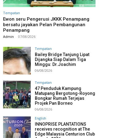
Tempatan
Ewon seru Pengerusi JKKK Penampang
bersatu jayakan Pelan Pembangunan
Penampang
Admin
-
07/08/2026
Tempatan
Bailey Bridge Tanjung Lipat
Dijangka Siap Dalam Tiga
Minggu: Dr.Joachim
06/08/2026
Tempatan
47 Penduduk Kampung
Matupang Bergotong-Royong
Bongkar Rumah Terjejas
Projek Pan Borneo
06/08/2026
English
INNOPRISE PLANTATIONS
receives recognition at The
Edge Malaysia Centurion Club