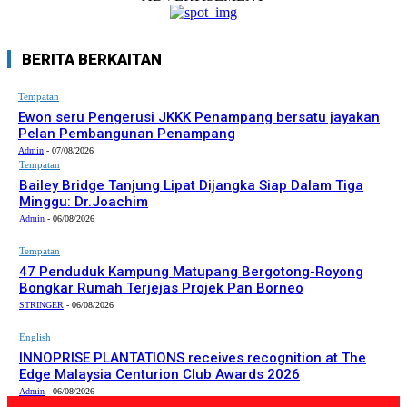
BERITA BERKAITAN
Tempatan
Ewon seru Pengerusi JKKK Penampang bersatu jayakan
Pelan Pembangunan Penampang
Admin
-
07/08/2026
Tempatan
Bailey Bridge Tanjung Lipat Dijangka Siap Dalam Tiga
Minggu: Dr.Joachim
Admin
-
06/08/2026
Tempatan
47 Penduduk Kampung Matupang Bergotong-Royong
Bongkar Rumah Terjejas Projek Pan Borneo
STRINGER
-
06/08/2026
English
INNOPRISE PLANTATIONS receives recognition at The
Edge Malaysia Centurion Club Awards 2026
Admin
-
06/08/2026