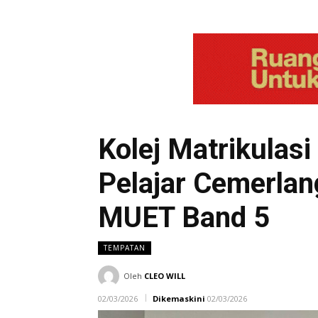
Kolej Matrikulas
Pelajar Cemerla
MUET Band 5
TEMPATAN
Oleh
CLEO WILL
02/03/2026
Dikemaskini
02/03/2026