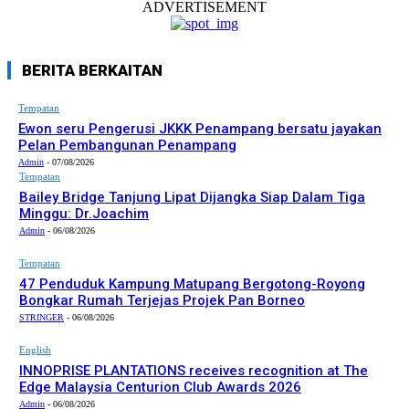
ADVERTISEMENT
BERITA BERKAITAN
Tempatan
Ewon seru Pengerusi JKKK Penampang bersatu jayakan
Pelan Pembangunan Penampang
Admin
-
07/08/2026
Tempatan
Bailey Bridge Tanjung Lipat Dijangka Siap Dalam Tiga
Minggu: Dr.Joachim
Admin
-
06/08/2026
Tempatan
47 Penduduk Kampung Matupang Bergotong-Royong
Bongkar Rumah Terjejas Projek Pan Borneo
STRINGER
-
06/08/2026
English
INNOPRISE PLANTATIONS receives recognition at The
Edge Malaysia Centurion Club Awards 2026
Admin
-
06/08/2026