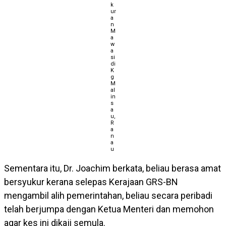
k
ur
a
n
M
a
w
a
si
di
K
g
M
al
in
s
a
u,
R
a
n
a
u
Sementara itu, Dr. Joachim berkata, beliau berasa amat
bersyukur kerana selepas Kerajaan GRS-BN
mengambil alih pemerintahan, beliau secara peribadi
telah berjumpa dengan Ketua Menteri dan memohon
agar kes ini dikaji semula.