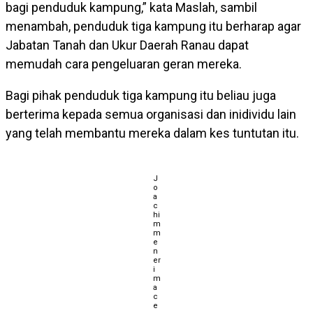
bagi penduduk kampung,” kata Maslah, sambil
menambah, penduduk tiga kampung itu berharap agar
Jabatan Tanah dan Ukur Daerah Ranau dapat
memudah cara pengeluaran geran mereka.
Bagi pihak penduduk tiga kampung itu beliau juga
berterima kepada semua organisasi dan inidividu lain
yang telah membantu mereka dalam kes tuntutan itu.
J
o
a
c
hi
m
m
e
n
er
i
m
a
c
e