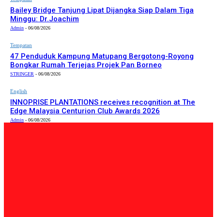
Bailey Bridge Tanjung Lipat Dijangka Siap Dalam Tiga
Minggu: Dr.Joachim
Admin
-
06/08/2026
Tempatan
47 Penduduk Kampung Matupang Bergotong-Royong
Bongkar Rumah Terjejas Projek Pan Borneo
STRINGER
-
06/08/2026
English
INNOPRISE PLANTATIONS receives recognition at The
Edge Malaysia Centurion Club Awards 2026
Admin
-
06/08/2026
PILIHAN EDITOR
Tempatan
Bailey Bridge Tanjung Lipat Dijangka Siap Dalam Tiga
Minggu: Dr.Joachim
Admin
-
06/08/2026
Tempatan