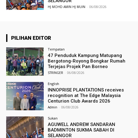
SELANGOR
HJ MOHD AMIN HJ MUIN
-
06/08/2026
PILIHAN EDITOR
Tempatan
47 Penduduk Kampung Matupang
Bergotong-Royong Bongkar Rumah
Terjejas Projek Pan Borneo
STRINGER
-
06/08/2026
English
INNOPRISE PLANTATIONS receives
recognition at The Edge Malaysia
Centurion Club Awards 2026
Admin
-
06/08/2026
Sukan
AGUWELL ANDREW SANDARAN
BADMINTON SUKMA SABAH DI
SELANGOR