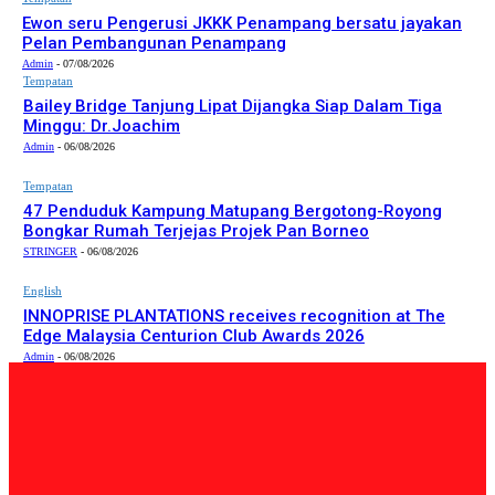
Ewon seru Pengerusi JKKK Penampang bersatu jayakan
Pelan Pembangunan Penampang
Admin
-
07/08/2026
Tempatan
Bailey Bridge Tanjung Lipat Dijangka Siap Dalam Tiga
Minggu: Dr.Joachim
Admin
-
06/08/2026
Tempatan
47 Penduduk Kampung Matupang Bergotong-Royong
Bongkar Rumah Terjejas Projek Pan Borneo
STRINGER
-
06/08/2026
English
INNOPRISE PLANTATIONS receives recognition at The
Edge Malaysia Centurion Club Awards 2026
Admin
-
06/08/2026
PILIHAN EDITOR
Tempatan
Bailey Bridge Tanjung Lipat Dijangka Siap Dalam Tiga