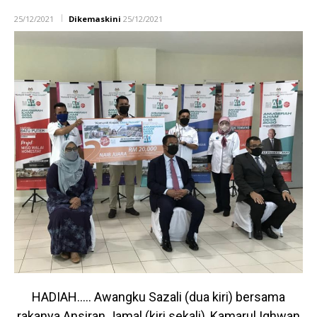
25/12/2021
Dikemaskini
25/12/2021
HADIAH….. Awangku Sazali (dua kiri) bersama
rakanya Ansiran Jamal (kiri sekali), Kamarul Iqhwan