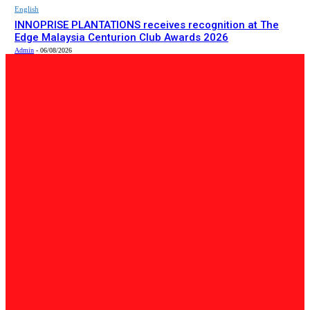
English
INNOPRISE PLANTATIONS receives recognition at The
Edge Malaysia Centurion Club Awards 2026
Admin
-
06/08/2026
PILIHAN EDITOR
Tempatan
Bailey Bridge Tanjung Lipat Dijangka Siap Dalam Tiga
Minggu: Dr.Joachim
Admin
-
06/08/2026
Tempatan
47 Penduduk Kampung Matupang Bergotong-Royong
Bongkar Rumah Terjejas Projek Pan Borneo
STRINGER
-
06/08/2026
English
INNOPRISE PLANTATIONS receives recognition at The
Edge Malaysia Centurion Club Awards 2026
Admin
-
06/08/2026
BERITA TERKINI