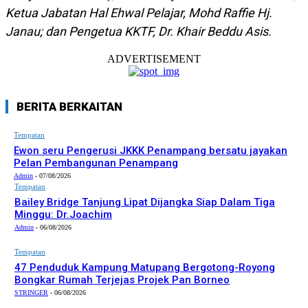
Ketua Jabatan Hal Ehwal Pelajar, Mohd Raffie Hj.
Janau; dan Pengetua KKTF, Dr. Khair Beddu Asis.
ADVERTISEMENT
BERITA BERKAITAN
Tempatan
Ewon seru Pengerusi JKKK Penampang bersatu jayakan
Pelan Pembangunan Penampang
Admin
-
07/08/2026
Tempatan
Bailey Bridge Tanjung Lipat Dijangka Siap Dalam Tiga
Minggu: Dr.Joachim
Admin
-
06/08/2026
Tempatan
47 Penduduk Kampung Matupang Bergotong-Royong
Bongkar Rumah Terjejas Projek Pan Borneo
STRINGER
-
06/08/2026