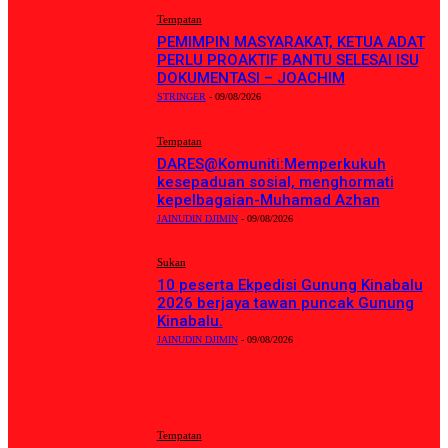
Tempatan
PEMIMPIN MASYARAKAT, KETUA ADAT
PERLU PROAKTIF BANTU SELESAI ISU
DOKUMENTASI – JOACHIM
STRINGER
-
09/08/2026
Tempatan
DARES@Komuniti:Memperkukuh
kesepaduan sosial, menghormati
kepelbagaian-Muhamad Azhan
JAINUDIN DJIMIN
-
09/08/2026
Sukan
10 peserta Ekpedisi Gunung Kinabalu
2026 berjaya tawan puncak Gunung
Kinabalu.
JAINUDIN DJIMIN
-
09/08/2026
BERITA TERKINI
Tempatan