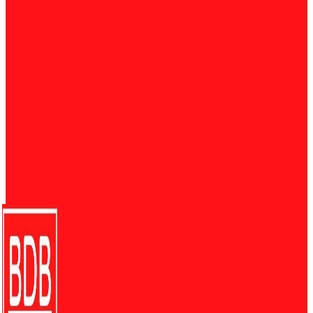
Sukan
697
English
520
Nasional
485
Umum
442
Pendidikan
226
Eksklusif
201
PELAWAT BDB
Since 2018 :
18,703,595