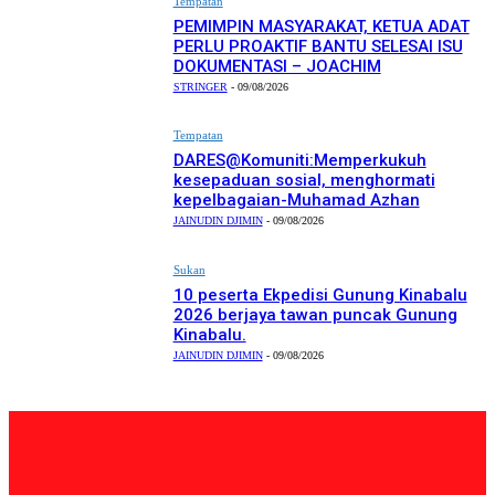
Tempatan
PEMIMPIN MASYARAKAT, KETUA ADAT
PERLU PROAKTIF BANTU SELESAI ISU
DOKUMENTASI – JOACHIM
STRINGER
-
09/08/2026
Tempatan
DARES@Komuniti:Memperkukuh
kesepaduan sosial, menghormati
kepelbagaian-Muhamad Azhan
JAINUDIN DJIMIN
-
09/08/2026
Sukan
10 peserta Ekpedisi Gunung Kinabalu
2026 berjaya tawan puncak Gunung
Kinabalu.
JAINUDIN DJIMIN
-
09/08/2026
PILIHAN EDITOR