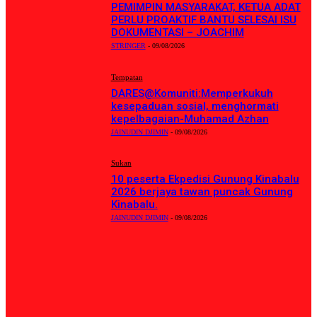
PEMIMPIN MASYARAKAT, KETUA ADAT
PERLU PROAKTIF BANTU SELESAI ISU
DOKUMENTASI – JOACHIM
STRINGER
-
09/08/2026
Tempatan
DARES@Komuniti:Memperkukuh
kesepaduan sosial, menghormati
kepelbagaian-Muhamad Azhan
JAINUDIN DJIMIN
-
09/08/2026
Sukan
10 peserta Ekpedisi Gunung Kinabalu
2026 berjaya tawan puncak Gunung
Kinabalu.
JAINUDIN DJIMIN
-
09/08/2026
KATEGORI POPULAR
Tempatan
8157
Politik
863