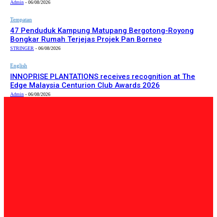
Admin
-
06/08/2026
Tempatan
47 Penduduk Kampung Matupang Bergotong-Royong
Bongkar Rumah Terjejas Projek Pan Borneo
STRINGER
-
06/08/2026
English
INNOPRISE PLANTATIONS receives recognition at The
Edge Malaysia Centurion Club Awards 2026
Admin
-
06/08/2026
PILIHAN EDITOR
Tempatan
Bailey Bridge Tanjung Lipat Dijangka Siap Dalam Tiga
Minggu: Dr.Joachim
Admin
-
06/08/2026
Tempatan
47 Penduduk Kampung Matupang Bergotong-Royong
Bongkar Rumah Terjejas Projek Pan Borneo