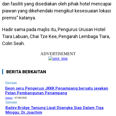
dan fasiliti yang disediakan oleh pihak hotel mencapai
piawan yang dikehendaki mengikut kesesuaian lokasi
premis” katanya.
Hadir sama pada majlis itu, Pengurus Urusan Hotel
Tiara Labuan, Chai Tze Kee, Pengarah Lembaga Tiara,
Colin Seah.
ADVERTISEMENT
BERITA BERKAITAN
Tempatan
Ewon seru Pengerusi JKKK Penampang bersatu jayakan
Pelan Pembangunan Penampang
Admin
-
07/08/2026
Tempatan
Bailey Bridge Tanjung Lipat Dijangka Siap Dalam Tiga
Minggu: Dr.Joachim